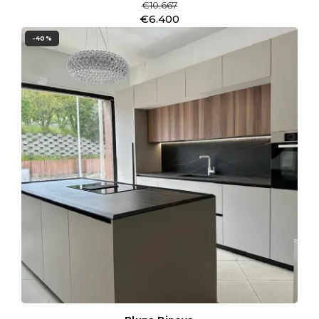
€10.667
€6.400
-40%