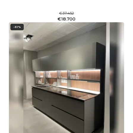
€37.452
€18.700
-51%