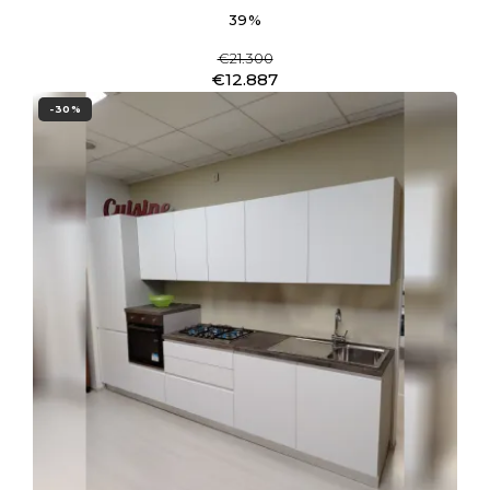
39%
€21.300
€12.887
-30%