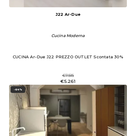
J22 Ar-Due
Cucina Moderna
CUCINA Ar-Due J22 PREZZO OUTLET Scontata 30%
€7.515
€5.261
-64%