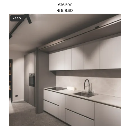
€16.500
€6.930
-69%