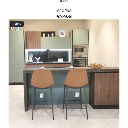
64%
€20.748
€7.469
-40%