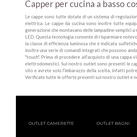
Capper per cucina a basso co
Le cappe sono tutte dotate di un sistema di regolazione
elettrica. Le cappe da cucina sono inoltre tutte equip
generazione che montavano delle lampadine semplici a r
LED. Questa tecnologia consente di risparmiare notevolme
la classe di efficienza luminosa che è indicata sull'eti
inoltre una serie di comandi integrati che possono andare
"touch". Prima di procedere all'acquisto di una cappa v
elettrodomestici. Sul nostro outlet sono presenti le ca
sito e avrete solo l'imbarazzo della scelta, infatti po
Verificate tutte le offerte presenti sul nostro outlet e 
OUTLET CAMERETTE
OUTLET BAGNI