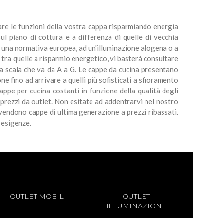
rare le funzioni della vostra cappa risparmiando energia
ul piano di cottura e a differenza di quelle di vecchia
 una normativa europea, ad un'illuminazione alogena o a
 tra quelle a risparmio energetico, vi basterà consultare
 una scala che va da A a G. Le cappe da cucina presentano
ne fino ad arrivare a quelli più sofisticati a sfioramento
appe per cucina costanti in funzione della qualità degli
 prezzi da outlet. Non esitate ad addentrarvi nel nostro
 vendono cappe di ultima generazione a prezzi ribassati.
e esigenze.
OUTLET MOBILI
OUTLET
ILLUMINAZIONE