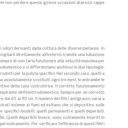
a. Per non perdere queste golose occasioni di prezzi cappe
 odori derivanti dalla cottura delle diverse pietanze. In
nvogliarli direttamente all'esterno tramite una tubazione
a sempre di non farla funzionare alla velocità massima per
trodomestico e si differenziano anch'essi in due tipologie:
odotti per la pulizia specifici. Nel secondo caso, quelli a
 assolutamente sostituiti ogni tre mesi. In entrambe le
ettive della casa costruttrice. Il corretto funzionamento
e aspirante dell'elettrodomestico. Sempre per un corretto
 dai 65 ai 90 cm. Il numero dei filtri antigrasso varia a
irati insieme ai fumi ed evitano che si depositino sulle
specifici modelli: quelli permanenti e quelli deperibili.
e. Quelli deperibili invece, sono solitamente inseriti in
riodicamente. Per verificare l'efficienza di questi filtri