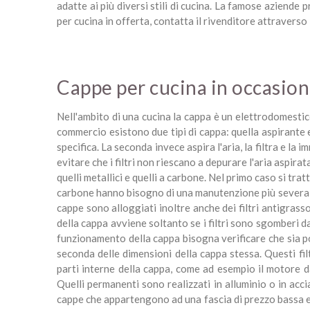
adatte ai più diversi stili di cucina. La famose aziende 
per cucina in offerta, contatta il rivenditore attravers
Cappe per cucina in occasio
Nell'ambito di una cucina la cappa è un elettrodomestico
commercio esistono due tipi di cappa: quella aspirante e
specifica. La seconda invece aspira l'aria, la filtra e l
evitare che i filtri non riescano a depurare l'aria aspira
quelli metallici e quelli a carbone. Nel primo caso si tra
carbone hanno bisogno di una manutenzione più severa p
cappe sono alloggiati inoltre anche dei filtri antigrass
della cappa avviene soltanto se i filtri sono sgomberi d
funzionamento della cappa bisogna verificare che sia pos
seconda delle dimensioni della cappa stessa. Questi fil
parti interne della cappa, come ad esempio il motore dan
Quelli permanenti sono realizzati in alluminio o in acci
cappe che appartengono ad una fascia di prezzo bassa e so