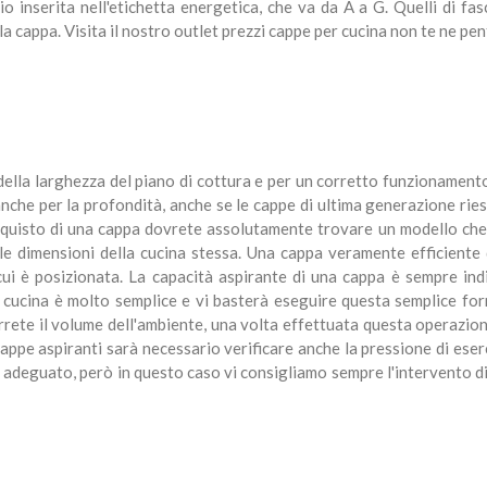
gio inserita nell'etichetta energetica, che va da A a G. Quelli di f
appa. Visita il nostro outlet prezzi cappe per cucina non te ne pent
della larghezza del piano di cottura e per un corretto funzionament
e anche per la profondità, anche se le cappe di ultima generazione r
uisto di una cappa dovrete assolutamente trovare un modello che si
le dimensioni della cucina stessa. Una cappa veramente efficiente d
 cui è posizionata. La capacità aspirante di una cappa è sempre ind
a cucina è molto semplice e vi basterà eseguire questa semplice for
terrete il volume dell'ambiente, una volta effettuata questa operazion
cappe aspiranti sarà necessario verificare anche la pressione di eser
 adeguato, però in questo caso vi consigliamo sempre l'intervento di