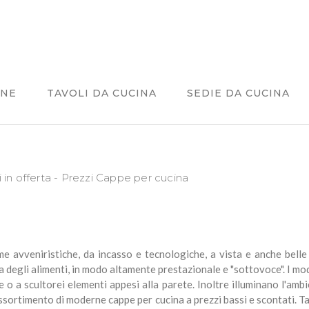
INE
TAVOLI DA CUCINA
SEDIE DA CUCINA
 in offerta
-
Prezzi Cappe per cucina
forme avveniristiche, da incasso e tecnologiche, a vista e anche be
 degli alimenti, in modo altamente prestazionale e "sottovoce". I mode
o a scultorei elementi appesi alla parete. Inoltre illuminano l'amb
ssortimento di moderne cappe per cucina a prezzi bassi e scontati. 