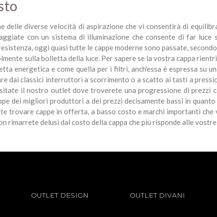
sto
 delle diverse velocità di aspirazione che vi consentirà di equilib
aggiate con un sistema di illuminazione che consente di far luce s
esistenza, oggi quasi tutte le cappe moderne sono passate, secondo
nte sulla bolletta della luce. Per sapere se la vostra cappa rientri
chetta energetica e come quella per i filtri, anch'essa è espressa su
 dai classici interruttori a scorrimento o a scatto ai tasti a pressio
isitate il nostro outlet dove troverete una progressione di prezzi c
ppe dei migliori produttori a dei prezzi decisamente bassi in quanto
trete trovare cappe in offerta, a basso costo e marchi importanti che
non rimarrete delusi dal costo della cappa che più risponde alle vostr
OUTLET DESIGN
OUTLET DIVANI