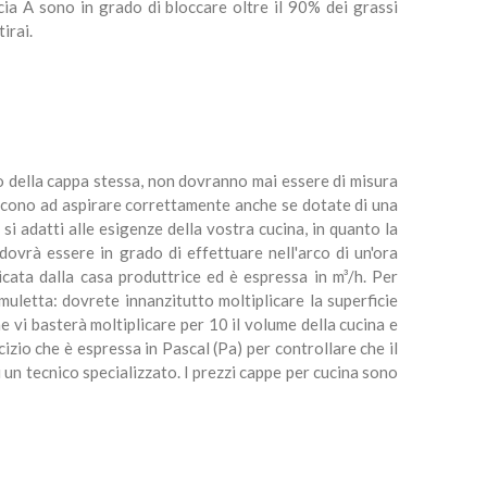
ascia A sono in grado di bloccare oltre il 90% dei grassi
irai.
o della cappa stessa, non dovranno mai essere di misura
iescono ad aspirare correttamente anche se dotate di una
 adatti alle esigenze della vostra cucina, in quanto la
ovrà essere in grado di effettuare nell'arco di un'ora
icata dalla casa produttrice ed è espressa in m³/h. Per
muletta: dovrete innanzitutto moltiplicare la superficie
e vi basterà moltiplicare per 10 il volume della cucina e
cizio che è espressa in Pascal (Pa) per controllare che il
 un tecnico specializzato. I prezzi cappe per cucina sono