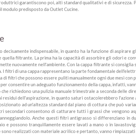
produttrici garantiscono poi, alti standard qualitativi e di sicurezz
o il modulo predisposto da Outlet Cucine.
ne
 decisamente indispensabile, in quanto ha la funzione di aspirare gli
 quella filtrante. La prima ha la capacità di assorbire gli odori e co
a immette nuovamente nell'ambiente. Con la cappa filtrante si consigli
ta. I filtri di una cappa rappresentano la parte fondamentale dell'elet
tta di filtri che possono essere puliti manualmente ogni due mesi con pr
er consentire un adeguato funzionamento della cappa, infatti, vanno
o che richiedono una pulizia manuale trimestrale a seconda delle dir
ai residui dell'aspirazione, in quanto saturi ostacolerebbero l'azion
izionato ad un'altezza standard dal piano di cottura che può variare
tri secondari consentono di catturare tutti i grassi che vengono asp
neggiandolo. Anche questi filtri antigrasso si differenziano in due 
aio e possono tranquillamente essere lavati a mano o in lavastovigli
no realizzati con materiale acrilico e pertanto, vanno rimpiazzati pe